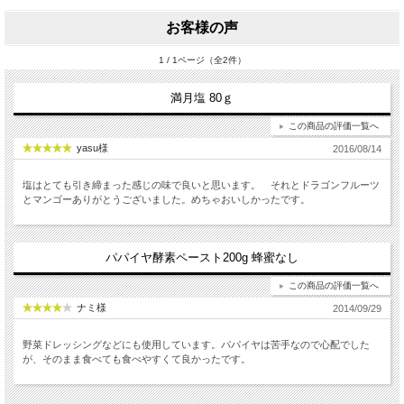
お客様の声
1 / 1ページ（全2件）
満月塩 80ｇ
この商品の評価一覧へ
yasu様
2016/08/14
塩はとても引き締まった感じの味で良いと思います。 それとドラゴンフルーツ
とマンゴーありがとうございました。めちゃおいしかったです。
パパイヤ酵素ペースト200g 蜂蜜なし
この商品の評価一覧へ
ナミ様
2014/09/29
野菜ドレッシングなどにも使用しています。パパイヤは苦手なので心配でした
が、そのまま食べても食べやすくて良かったです。